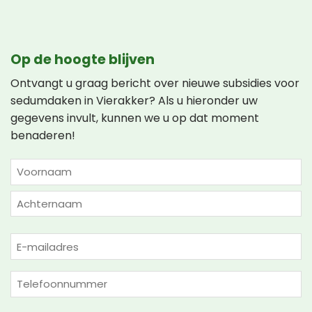
Op de hoogte blijven
Ontvangt u graag bericht over nieuwe subsidies voor
sedumdaken in Vierakker? Als u hieronder uw
gegevens invult, kunnen we u op dat moment
benaderen!
NAAM
(VEREIST)
Voornaam
Achternaam
E-
mailadres
(Vereist)
Telefoon
(Vereist)