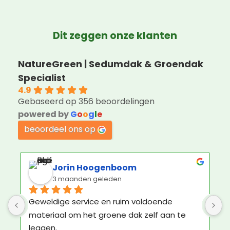
Dit zeggen onze klanten
NatureGreen | Sedumdak & Groendak
Specialist
4.9
Gebaseerd op 356 beoordelingen
powered by
G
o
o
g
l
e
beoordeel ons op
Julie Schwerzel
4 maanden geleden
Kruidentuintje besteld. Niet op dak, maar op 
betonpad. Ziet er prima uit. Contact met 
Nature Green ook plezierig. De bezorger was 