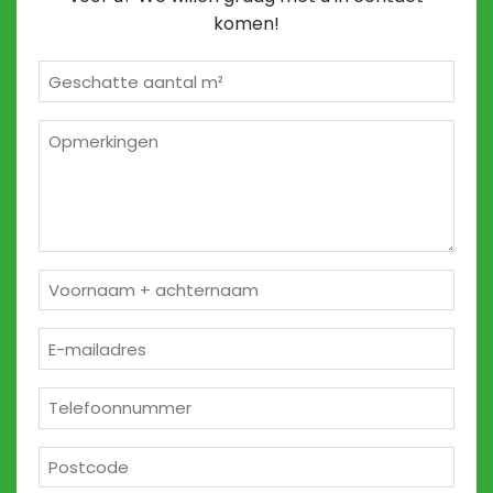
komen!
Geschatte
m²
*
Opmerkingen
2
Naam
*
E-
mailadres
*
Telefoon
*
Postcode
*