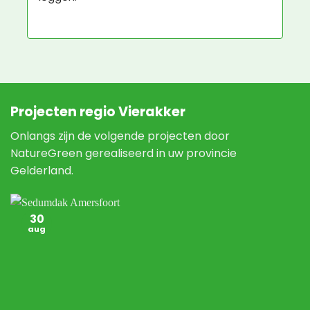
echt een vre-se-lijke man, maar daar kan 
Nature Green niks aan doen.
Projecten regio Vierakker
Onlangs zijn de volgende projecten door
NatureGreen gerealiseerd in uw provincie
Gelderland.
30
aug