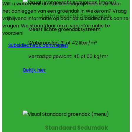
Wilt u weten wat de subsidiemogelijkheden zijn voor
het aanleggen van een groendak in Wekerom? Vraag
Lichtgewicht Sedumdak
vrijblijvend informatie op door de subsidiecheck aan te
vragen. We staan klaar om u van informatie te
Meest lichte groendaksysteem
voorzien!
Wateropslag: 31 of 42 liter/m²
Subsidiecheck aanvragen
Verzadigd gewicht: 45 of 60 kg/m²
Bekijk hier
Standaard Sedumdak