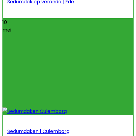
Sedumdak op veranda | Ede
10
mei
Sedumdaken | Culemborg