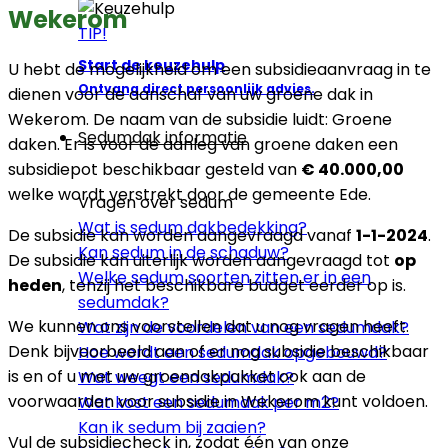
Wekerom
TIP!
Start de keuzehulp
U hebt de mogelijkheid om een subsidieaanvraag in te
Ontvang direct persoonlijk advies.
dienen voor de aanschaf van uw groene dak in
Wekerom. De naam van de subsidie luidt: Groene
Sedumdak informatie
daken. Er is voor de aanleg van groene daken een
subsidiepot beschikbaar gesteld van
€ 40.000,00
welke wordt verstrekt door de gemeente Ede.
Vragen over sedum
Wat is sedum dakbedekking?
De subsidie kan worden aangevraagd vanaf
1-1-2024
.
Kan sedum in de schaduw?
De subsidie kan uiterlijk worden aangevraagd tot
op
Welke sedum soorten zitten er in een
heden
, tenzij het beschikbare budget eerder op is.
sedumdak?
We kunnen ons voorstellen dat u nog vragen heeft.
Wat zijn de voordelen van een sedumdak?
Denk bijvoorbeeld aan of er nog subsidie beschikbaar
Hoe wordt een sedumdak opgebouwd?
is en of u met uw groendakpakket ook aan de
Wat weegt een sedumdak?
voorwaarden voor subsidie in Wekerom kunt voldoen.
Wat kost een sedumdak per m2?
Kan ik sedum bij zaaien?
Vul de subsidiecheck in, zodat één van onze