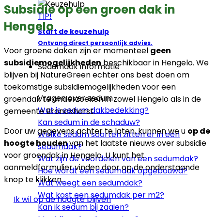
Subsidie op een groen dak in
TIP!
Hengelo
Start de keuzehulp
Ontvang direct persoonlijk advies.
Voor groene daken zijn er momenteel
geen
subsidiemogelijkheden
beschikbaar in Hengelo. We
Sedumdak informatie
blijven bij NatureGreen echter ons best doen om
toekomstige subsidiemogelijkheden voor een
Vragen over sedum
groendak te onderzoeken in zowel Hengelo als in de
Wat is sedum dakbedekking?
gemeente Bronckhorst.
Kan sedum in de schaduw?
Door uw gegevens achter te laten, kunnen we u
op de
Welke sedum soorten zitten er in een
hoogte houden
van het laatste nieuws over subsidie
sedumdak?
voor groendak in Hengelo. U kunt het
Wat zijn de voordelen van een sedumdak?
aanmeldformulier vinden door op de onderstaande
Hoe wordt een sedumdak opgebouwd?
knop te klikken.
Wat weegt een sedumdak?
Wat kost een sedumdak per m2?
Ik wil op de hoogte blijven
Kan ik sedum bij zaaien?