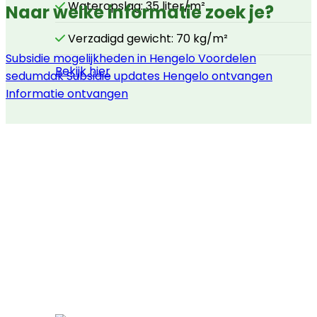
Wateropslag: 35 liter/m²
Naar welke informatie zoek je?
Verzadigd gewicht: 70 kg/m²
Subsidie mogelijkheden in Hengelo
Voordelen
Bekijk hier
sedumdak
Subsidie updates Hengelo ontvangen
Informatie ontvangen