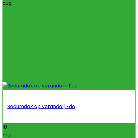
aug
Sedumdak op veranda | Ede
10
mei