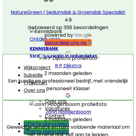
NatureGreen | Sedumdak & Groendak Specialist
4.9
Gebaseerd op 356 beoordelingen
powered by
G
o
o
g
l
e
Ontdek onze
beoordeel ons op
KENNISBANK
Verdiep u verder in sedumdaken.
R P Dijkstra
Wijkproject
2 maanden geleden
Subsidie
Een kundig en professioneel bedrijf, met vriendelijk
Projecten
personeel! Klasse!
Over ons
Over ons
Vacatures
Jorin Hoogenboom
Contact
3 maanden geleden
Offerte aanvragen
Geweldige service en ruim voldoende materiaal om
Offerte aanvragen
het groene dak zelf aan te leggen.