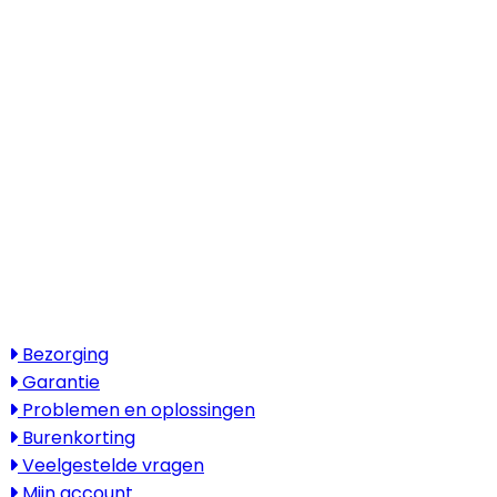
Kantooradres
Boylestraat 22
6718 XM Ede
(Wij werken landelijk in heel Nederland,
België en Duitsland)
Openingstijden
Maandag - vrijdag: 08:30 - 17:30
Zaterdag & zondag: gesloten
Bezoek alleen op afspraak
Service
Bezorging
Garantie
Problemen en oplossingen
Burenkorting
Veelgestelde vragen
Mijn account