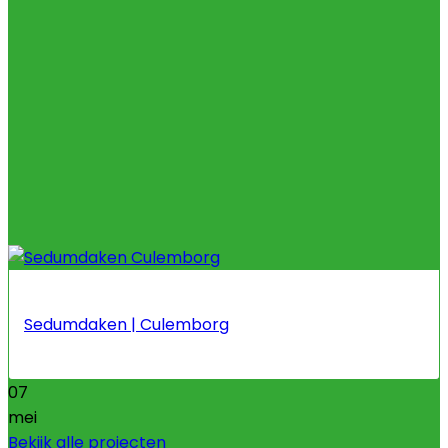
Sedumdaken | Culemborg
07
mei
Bekijk alle projecten