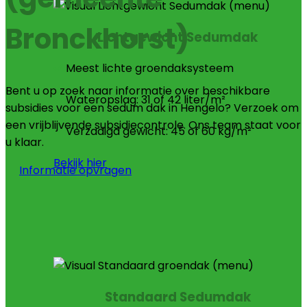
Bronckhorst)
Lichtgewicht Sedumdak
Meest lichte groendaksysteem
Bent u op zoek naar informatie over beschikbare
Wateropslag: 31 of 42 liter/m²
subsidies voor een sedum dak in Hengelo? Verzoek om
een vrijblijvende subsidiecontrole. Ons team staat voor
Verzadigd gewicht: 45 of 60 kg/m²
u klaar.
Bekijk hier
Informatie opvragen
Standaard Sedumdak