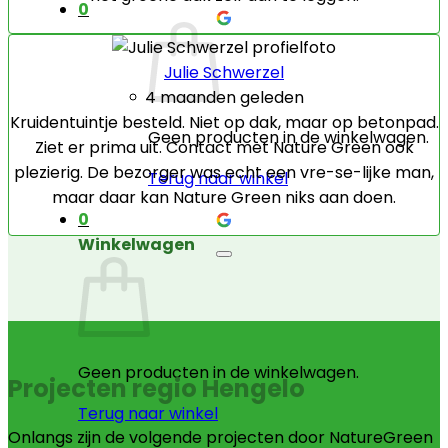
0
Julie Schwerzel
4 maanden geleden
Kruidentuintje besteld. Niet op dak, maar op betonpad.
Geen producten in de winkelwagen.
Ziet er prima uit. Contact met Nature Green ook
plezierig. De bezorger was echt een vre-se-lijke man,
Terug naar winkel
maar daar kan Nature Green niks aan doen.
0
Winkelwagen
Geen producten in de winkelwagen.
Projecten regio Hengelo
Terug naar winkel
Onlangs zijn de volgende projecten door NatureGreen